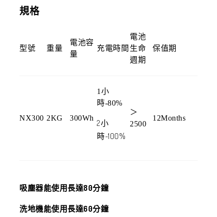
規格
電池
電池容
型號
重量
充電時間
生命
保值期
量
週期
1小
時-80%
＞
NX300
2KG
300Wh
12Months
2小
2500
時-100%
吸塵器能使用長達80分鐘
洗地機能使用長達60分鐘