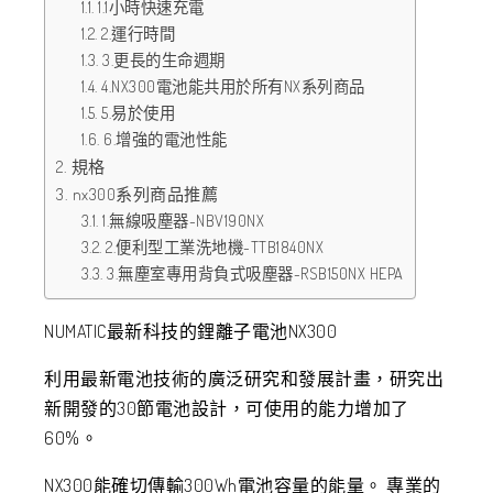
1.1小時快速充電
2.運行時間
3.更長的生命週期
4.NX300電池能共用於所有NX系列商品
5.易於使用
6.增強的電池性能
規格
nx300系列商品推薦
1.無線吸塵器-NBV190NX
2.便利型工業洗地機-TTB1840NX
3.無塵室專用背負式吸塵器-RSB150NX HEPA
NUMATIC最新科技的鋰離子電池NX300
利用最新電池技術的廣泛研究和發展計畫，研究出
新開發的30節電池設計，可使用的能力增加了
60%。
NX300能確切傳輸300Wh電池容量的能量。 專業的